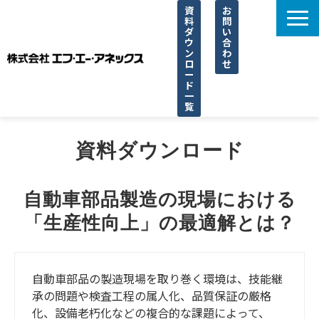
資
お
料
問
ダ
い
ウ
合
ン
わ
ロ
せ
ー
ド
一
覧
選ばれる理由
資料ダウンロード
サービス一覧
取り扱い一覧
自動車部品製造の現場における
導入事例
「生産性向上」の最適解とは？
ブログ
よくあるご質問
自動車部品の製造現場を取り巻く環境は、技能継
承の問題や検査工程の属人化、品質保証の厳格
化、設備老朽化などの複合的な課題によって、