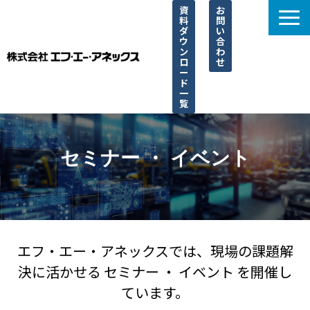
資
お
料
問
ダ
い
ウ
合
ン
わ
ロ
せ
ー
ド
一
覧
選ばれる理由
サービス一覧
セミナー ・ イベント
取り扱い一覧
導入事例
ブログ
エフ・エー・アネックスでは、現場の課題解
よくあるご質問
決に活かせる セミナー ・ イベント を開催し
ています。