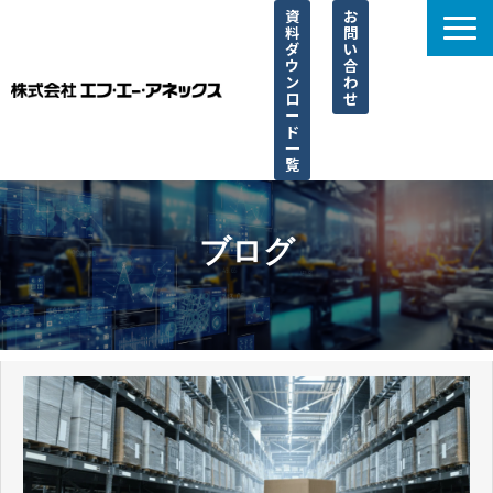
資
お
料
問
ダ
い
ウ
合
ン
わ
ロ
せ
ー
ド
一
覧
選ばれる理由
サービス一覧
ブログ
取り扱い一覧
導入事例
ブログ
よくあるご質問