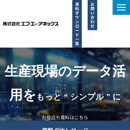
資
お
料
問
ダ
い
ウ
合
ン
わ
ロ
せ
ー
ド
一
覧
選ばれる理由
サービス一覧
生産現場のデータ活
取り扱い一覧
導入事例
用を
ブログ
もっと “ シンプル ” に
よくあるご質問
お役立ち資料はこちら