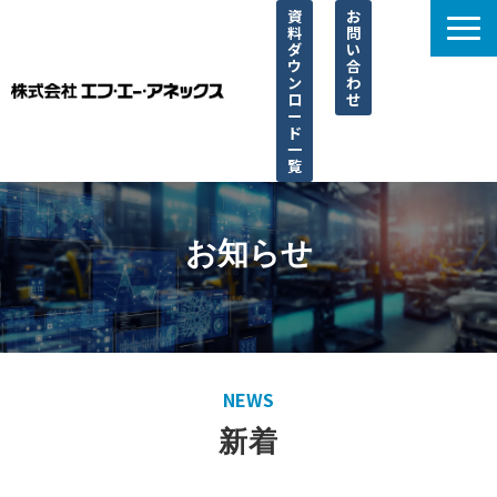
資
お
料
問
ダ
い
ウ
合
ン
わ
ロ
せ
ー
ド
一
覧
選ばれる理由
サービス一覧
お知らせ
取り扱い一覧
導入事例
ブログ
NEWS
よくあるご質問
新着