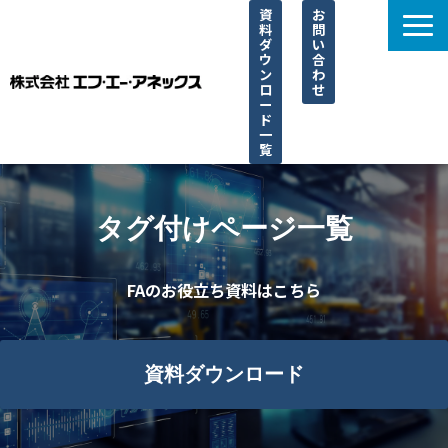
資
お
料
問
ダ
い
ウ
合
ン
わ
ロ
せ
ー
ド
一
覧
選ばれる理由
サービス一覧
タグ付けページ一覧
取り扱い一覧
FAのお役立ち資料はこちら
導入事例
ブログ
よくあるご質問
資料ダウンロード