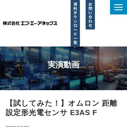
資
お
料
問
ダ
い
ウ
合
ン
わ
ロ
せ
ー
ド
一
覧
選ばれる理由
サービス一覧
実演動画
取り扱い一覧
導入事例
ブログ
【試してみた！】オムロン 距離
よくあるご質問
設定形光電センサ E3AS F