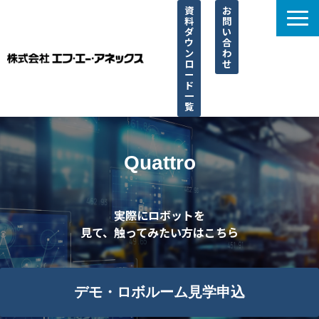
資
お
料
問
ダ
い
ウ
合
ン
わ
ロ
せ
ー
ド
一
覧
選ばれる理由
サービス一覧
Quattro
取り扱い一覧
導入事例
実際にロボットを
見て、触ってみたい方はこちら
ブログ
よくあるご質問
デモ・ロボルーム見学申込