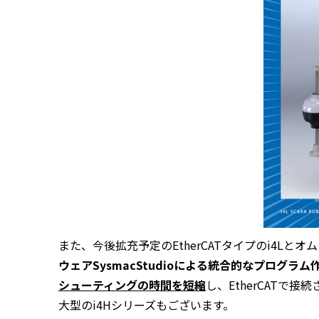
また、今後拡充予定の
EtherCAT
タイプの
i4L
とオム
ウェアSysmacStudioによる統合的なプログラム
シューティングの時間を短縮
し、
EtherCAT
で接続
大型のi4Hシリーズもございます。