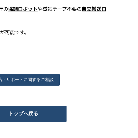
行の
協調ロボット
や磁気テープ不要の
自立搬送ロ
が可能です。
品・サポートに関するご相談
トップへ戻る