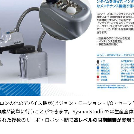
ロンの他のデバイス機器
(
ビジョン・モーション・
I/O
・セーフ
作成
が簡単に行うことができます。
SysmacStudio
では生産全体
された複数のサーボ・ロボット間で
高レベルの同期制御
が実現