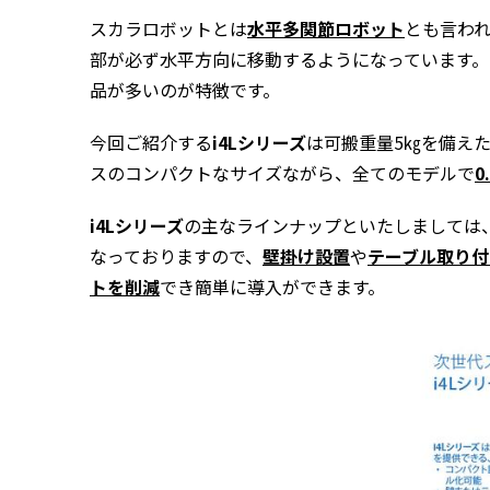
スカラロボットとは
水平多関節ロボット
とも言わ
部が必ず水平方向に移動するようになっています。
品が多いのが特徴です。
今回ご紹介する
i4Lシリーズ
は可搬重量
5
㎏を備え
スのコンパクトなサイズながら、全てのモデルで
0
i4Lシリーズ
の主なラインナップといたしましては
なっておりますので、
壁掛け設置
や
テーブル取り付
トを削減
でき簡単に導入ができます。