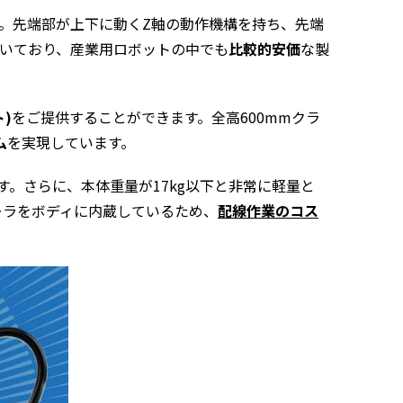
。先端部が上下に動く
Z
軸の動作機構を持ち、先端
いており、産業用ロボットの中でも
比較的安価
な製
)
をご提供することができます。全高
600mm
クラ
ム
を実現しています。
す。さらに、本体重量が
17kg
以下と非常に軽量と
ーラをボディに内蔵しているため、
配線作業のコス