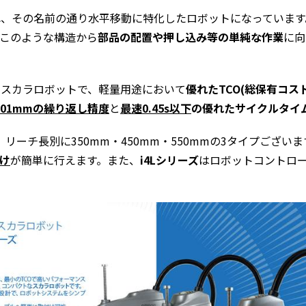
れ、その名前の通り水平移動に特化したロボットになっています
このような構造から
部品の配置や押し込み等の単純な作業
に向
たスカラロボットで、軽量用途において
優れたTCO(総保有コスト
.01mmの繰り返し精度
と
最速0.45s以下
の優れたサイクルタイ
、リーチ長別に
350mm
・
450mm
・
550mm
の
3
タイプございま
け
が簡単に行えます。また、
i4Lシリーズ
はロボットコントロ